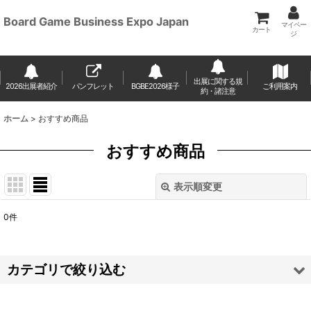
Board Game Business Expo Japan
マイペー
カート
ジ
出展に関する規
2026出展者紹介
パンフレット
BGBE2026様子
ご利用案内
約・諸注意
ホーム
>
おすすめ商品
おすすめ商品
表示順変更
閉じる
0
件
表示数
:
並び順
:
カテゴリで絞り込む
絞り込む
レンタル備品