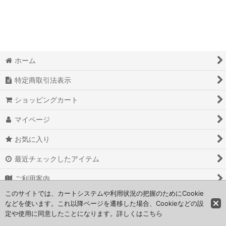
アルバム専用
ボドサマ景品
ホーム
バーチャルパーティ
特定商取引法表示
名古屋PV
ショッピングカート
名古屋パビリオン
マイページ
名古屋パビリオン特別
お気に入り
MOB
最近チェックしたアイテム
TAIWAN
ご利用案内
WISE BOX
このサイトでは、カートシステムや利用状況の把握のためにCookie
お問い合わせ
などを使います。これ以降ページを遷移した場合、Cookieなどの設
定や使用に同意したことになります。詳しくは
こちら
クリエイターズラッシュ