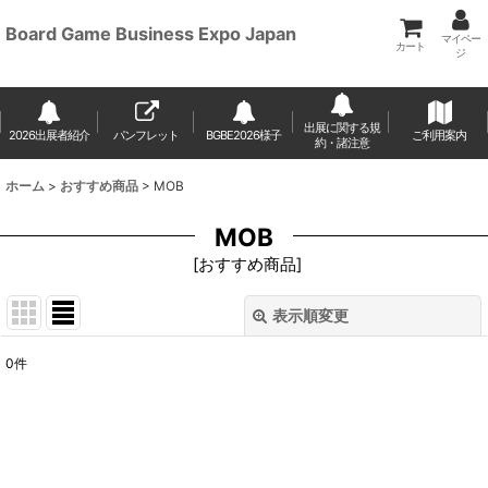
Board Game Business Expo Japan
マイペー
カート
ジ
出展に関する規
2026出展者紹介
パンフレット
BGBE2026様子
ご利用案内
約・諸注意
ホーム
>
おすすめ商品
>
MOB
MOB
[
おすすめ商品
]
表示順変更
閉じる
0
件
表示数
:
並び順
: