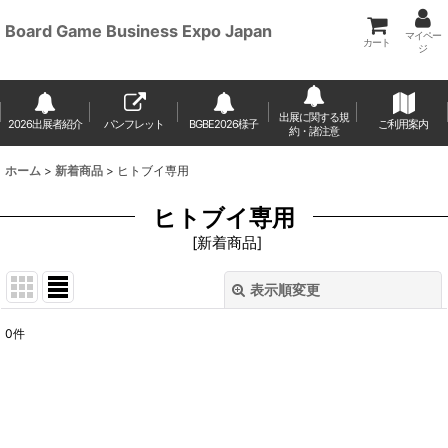
Board Game Business Expo Japan
マイペー
カート
ジ
出展に関する規
2026出展者紹介
パンフレット
BGBE2026様子
ご利用案内
約・諸注意
ホーム
>
新着商品
>
ヒトブイ専用
ヒトブイ専用
[
新着商品
]
表示順変更
閉じる
0
件
表示数
:
並び順
: