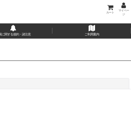
マイペー
カート
ジ
展に関する規約・諸注意
ご利用案内
閉じる