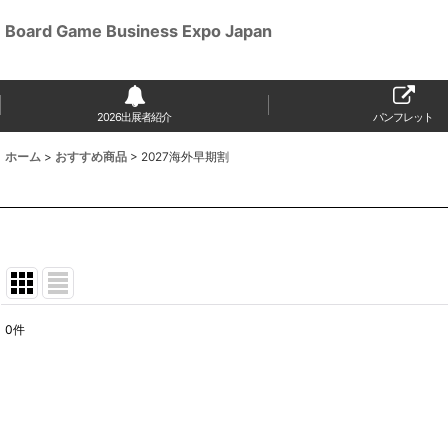
Board Game Business Expo Japan
2026出展者紹介
パンフレット
ホーム
>
おすすめ商品
>
2027海外早期割
0
件
表示数
:
並び順
: