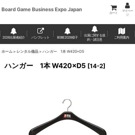
Board Game Business Expo Japan
マイペー
カート
ジ
出展に関する規
2026出展者紹介
パンフレット
BGBE2026様子
ご利用案内
約・諸注意
ホーム
>
レンタル備品
>
ハンガー 1本 W420×D5
ハンガー 1本 W420×D5
[
14-2
]