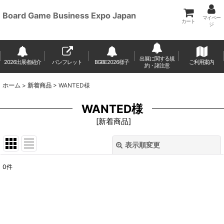
Board Game Business Expo Japan
マイペー
カート
ジ
出展に関する規
2026出展者紹介
パンフレット
BGBE2026様子
ご利用案内
約・諸注意
ホーム
>
新着商品
>
WANTED様
WANTED様
[
新着商品
]
表示順変更
閉じる
0
件
表示数
:
並び順
: