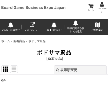
Board Game Business Expo Japan
マイペー
カート
ジ
出展に関する規
2026出展者紹介
パンフレット
BGBE2026様子
ご利用案内
約・諸注意
ホーム
>
新着商品
>
ボドサマ景品
ボドサマ景品
[
新着商品
]
表示順変更
閉じる
0
件
表示数
:
並び順
: