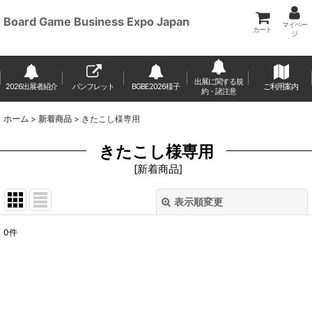
Board Game Business Expo Japan
マイペー
カート
ジ
出展に関する規
2026出展者紹介
パンフレット
BGBE2026様子
ご利用案内
約・諸注意
ホーム
>
新着商品
>
きたこし様専用
きたこし様専用
[
新着商品
]
表示順変更
閉じる
0
件
表示数
:
並び順
: